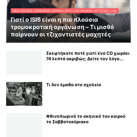
ΝΈΑ-ΕΡΓΑΣΊΑ-ΠΑΡΆΞΕΝΑ-ΙΑΤΡΙΚΆ-ΣΠΊΤΙ-ΟΙΚΟΝΟΜΊΑ-ΑΓΓΕΛΊΕΣ-LIVE
Γιατί ο ISIS είναι η πιο πλούσια
τρομοκρατική οργάνωση – Τι μισθό
παίρνουν οι τζιχαντιστές μαχητές
Σκεφτήκατε ποτέ γιατί ένα CD χωράει
74 λεπτά ακριβώς; Δείτε τον λόγο...
Τι δεν έμαθα στο σχολείο
Φθινοπωρινό το σκηνικό του καιρού
το Σαββατοκύριακο