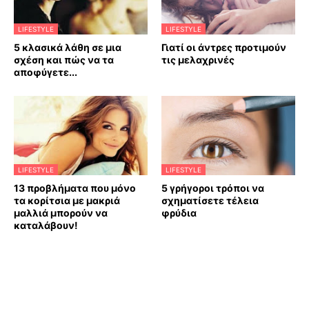
LIFESTYLE
LIFESTYLE
5 κλασικά λάθη σε μια
Γιατί οι άντρες προτιμούν
σχέση και πώς να τα
τις μελαχρινές
αποφύγετε...
LIFESTYLE
LIFESTYLE
13 προβλήματα που μόνο
5 γρήγοροι τρόποι να
τα κορίτσια με μακριά
σχηματίσετε τέλεια
μαλλιά μπορούν να
φρύδια
καταλάβουν!