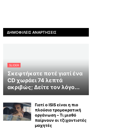
ΔΗΜΟΦΙΛΕΊΣ ΑΝΑΡΤΉΣΕΙΣ
SLIDER
Σκεφτήκατε ποτέ γιατί ένα
CD χωράει 74 λεπτά
ακριβώς; Δείτε τον λόγο...
Γιατί ο ISIS είναι η πιο
πλούσια τρομοκρατική
οργάνωση – Τι μισθό
παίρνουν οι τζιχαντιστές
μαχητές