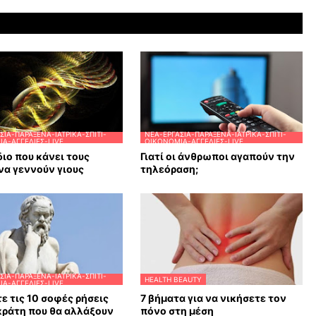
ΣΊΑ-ΠΑΡΆΞΕΝΑ-ΙΑΤΡΙΚΆ-ΣΠΊΤΙ-
ΝΈΑ-ΕΡΓΑΣΊΑ-ΠΑΡΆΞΕΝΑ-ΙΑΤΡΙΚΆ-ΣΠΊΤΙ-
Α-ΑΓΓΕΛΊΕΣ-LIVE
ΟΙΚΟΝΟΜΊΑ-ΑΓΓΕΛΊΕΣ-LIVE
διο που κάνει τους
Γιατί οι άνθρωποι αγαπούν την
να γεννούν γιους
τηλεόραση;
ΣΊΑ-ΠΑΡΆΞΕΝΑ-ΙΑΤΡΙΚΆ-ΣΠΊΤΙ-
HEALTH BEAUTY
Α-ΑΓΓΕΛΊΕΣ-LIVE
ε τις 10 σοφές ρήσεις
7 βήματα για να νικήσετε τον
κράτη που θα αλλάξουν
πόνο στη μέση