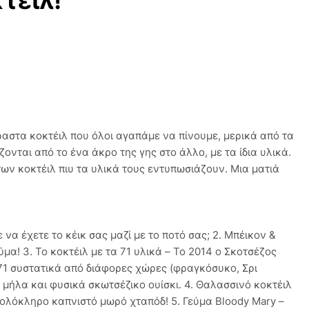
τέιλ!
αστα κοκτέιλ που όλοι αγαπάμε να πίνουμε, μερικά από τα
ονται από το ένα άκρο της γης στο άλλο, με τα ίδια υλικά.
ων κοκτέιλ πιυ τα υλικά τους εντυπωσιάζουν. Μια ματιά
τε να έχετε το κέικ σας μαζί με το ποτό σας; 2. Μπέικον &
ύμα! 3. Το κοκτέιλ με τα 71 υλικά – Το 2014 ο Σκοτσέζος
71 συστατικά από διάφορες χώρες (φραγκόσυκο, Σρι
μήλα και φυσικά σκωτσέζικο ουίσκι. 4. Θαλασσινό κοκτέιλ
α ολόκληρο καπνιστό μωρό χταπόδ! 5. Γεύμα Bloody Mary –