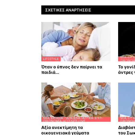
ΣΧΕΤΙΚΈΣ ΑΝΑΡΤΉΣΕΙΣ
ΝΈΑ-ΕΡΓΑ
LIFESTYLE
ΟΙΚΟΝΟΜΊ
Όταν ο ύπνος δεν παίρνει τα
Το γονί
παιδιά...
άντρες 
ΝΈΑ-ΕΡΓΑΣΊΑ-ΠΑΡΆΞΕΝΑ-ΙΑΤΡΙΚΆ-ΣΠΊΤΙ-
ΝΈΑ-ΕΡΓΑ
ΟΙΚΟΝΟΜΊΑ-ΑΓΓΕΛΊΕΣ-LIVE
ΟΙΚΟΝΟΜΊ
Αξία ανεκτίμητη τα
Διαβάστ
οικογενειακά γεύματα
του Σω