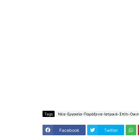
Tags
Νέα-Εργασία-Παράξενα-Ιατρικά-Σπίτι-Οικον
Facebook
Twitter