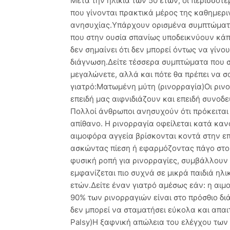
Μετά την ηλικία των 50 ετών, οι περισσότ
που γίνονται πρακτικά μέρος της καθημερι
ανησυχίας.Υπάρχουν ορισμένα συμπτώματα
που στην ουσία σπανίως υποδεικνύουν κά
δεν σημαίνει ότι δεν μπορεί όντως να γίνο
διάγνωση.Δείτε τέσσερα συμπτώματα που 
μεγαλώνετε, αλλά και πότε θα πρέπει να σ
γιατρό:Ματωμένη μύτη (ρινορραγία)Οι ρινορ
επειδή μας αιφνιδιάζουν και επειδή συνοδ
Πολλοί άνθρωποι ανησυχούν ότι πρόκειται 
απίθανο. Η ρινορραγία οφείλεται κατά καν
αιμοφόρα αγγεία βρίσκονται κοντά στην ε
ασκώντας πίεση ή εφαρμόζοντας πάγο στο σ
φυσική ροπή για ρινορραγίες, συμβάλλουν 
εμφανίζεται πιο συχνά σε μικρά παιδιά ηλι
ετών.Δείτε έναν γιατρό αμέσως εάν: η αιμο
90% των ρινορραγιών είναι στο πρόσθιο δι
δεν μπορεί να σταματήσει εύκολα και απαι
Palsy)Η ξαφνική απώλεια του ελέγχου των