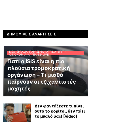
ΔΗΜΟΦΙΛΕΊΣ ΑΝΑΡΤΉΣΕΙΣ
ΝΈΑ-ΕΡΓΑΣΊΑ-ΠΑΡΆΞΕΝΑ-ΙΑΤΡΙΚΆ-ΣΠΊΤΙ-
ΟΙΚΟΝΟΜΊΑ-ΑΓΓΕΛΊΕΣ-LIVE
Γιατί ο ISIS είναι η πιο
πλούσια τρομοκρατική
οργάνωση – Τι μισθό
παίρνουν οι τζιχαντιστές
μαχητές
Δεν φαντάζεστε τι πίνει
αυτό το κορίτσι, δεν πάει
το μυαλό σας! [video]