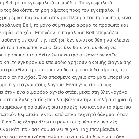
 Bell με το εγκεφαλικό επεισόδιο. Το εγκεφαλικό
ματος διακόπτει τη ροή αίματος προς τον εγκέφαλο. Η
ς με μερική παράλυση στην μία πλευρά του προσώπου, είναι
παράλυση Bell, το μόνο σύμπτωμα αφορά το πρόσωπο και
αμία στο χέρι. Επιπλέον, η παράλυση Bell επηρεάζει
σθενής με αυτή την πάθηση δεν είναι σε θέση να κλείσει
υρά του προσώπου και ο ίδιος δεν θα είναι σε θέση να
του προσώπου του.Δείτε έναν γιατρό αμέσως: σε κάθε
ο και το εγκεφαλικό επεισόδιο χρήζουν ακριβής διάγνωσης
το μάτιΕίναι τρομακτικό να δείτε μια κηλίδα αίματος στο
αιτία ανησυχίας. Ένα σπασμένο αγγείο στο μάτι μπορεί να
σμα ή για άγνωστους λόγους. Είναι γνωστό και ως
ει όταν ένα αιμοφόρο αγγείο σπάει μέσα στη βλεννογόνο
υ ματιού.Άλλες αιτίες περιλαμβάνουν την υψηλή αρτηριακή
 φαρμάκων ή ορισμένες διαταραχές που κάνουν το αίμα πιο
παιτούν θεραπεία, εκτός από απλά τεχνητά δάκρυα, όταν
. Συνήθως εξαφανίζονται μόνα τους μέσα σε μερικές
είναι κάτι που σας συμβαίνει συχνά.ΤαχυπαλμίαΚάθε
ο να σας ανησυχήσει, αλλά η ταχυπαλμία δεν είναι τόσο