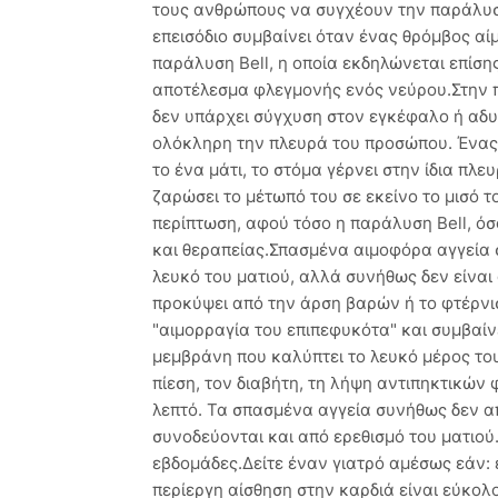
τους ανθρώπους να συγχέουν την παράλυση
επεισόδιο συμβαίνει όταν ένας θρόμβος αί
παράλυση Bell, η οποία εκδηλώνεται επίση
αποτέλεσμα φλεγμονής ενός νεύρου.Στην 
δεν υπάρχει σύγχυση στον εγκέφαλο ή αδυν
ολόκληρη την πλευρά του προσώπου. Ένας α
το ένα μάτι, το στόμα γέρνει στην ίδια πλε
ζαρώσει το μέτωπό του σε εκείνο το μισό 
περίπτωση, αφού τόσο η παράλυση Bell, όσ
και θεραπείας.Σπασμένα αιμοφόρα αγγεία σ
λευκό του ματιού, αλλά συνήθως δεν είναι 
προκύψει από την άρση βαρών ή το φτέρνι
"αιμορραγία του επιπεφυκότα" και συμβαίν
μεμβράνη που καλύπτει το λευκό μέρος το
πίεση, τον διαβήτη, τη λήψη αντιπηκτικών
λεπτό. Τα σπασμένα αγγεία συνήθως δεν α
συνοδεύονται και από ερεθισμό του ματιού
εβδομάδες.Δείτε έναν γιατρό αμέσως εάν: 
περίεργη αίσθηση στην καρδιά είναι εύκολ