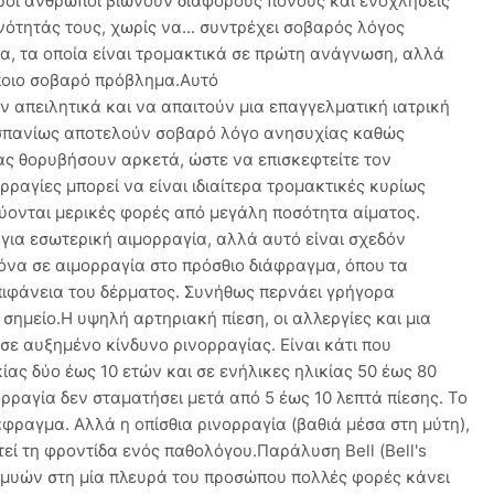
εροι άνθρωποι βιώνουν διάφορους πόνους και ενοχλήσεις
νότητάς τους, χωρίς να... συντρέχει σοβαρός λόγος
, τα οποία είναι τρομακτικά σε πρώτη ανάγνωση, αλλά
ποιο σοβαρό πρόβλημα.Αυτό
υν απειλητικά και να απαιτούν μια επαγγελματική ιατρική
σπανίως αποτελούν σοβαρό λόγο ανησυχίας καθώς
ας θορυβήσουν αρκετά, ώστε να επισκεφτείτε τον
ραγίες μπορεί να είναι ιδιαίτερα τρομακτικές κυρίως
εύονται μερικές φορές από μεγάλη ποσότητα αίματος.
για εσωτερική αιμορραγία, αλλά αυτό είναι σχεδόν
όνα σε αιμορραγία στο πρόσθιο διάφραγμα, όπου τα
πιφάνεια του δέρματος. Συνήθως περνάει γρήγορα
ημείο.Η υψηλή αρτηριακή πίεση, οι αλλεργίες και μια
σε αυξημένο κίνδυνο ρινορραγίας. Είναι κάτι που
κίας δύο έως 10 ετών και σε ενήλικες ηλικίας 50 έως 80
ρραγία δεν σταματήσει μετά από 5 έως 10 λεπτά πίεσης. Το
άφραγμα. Αλλά η οπίσθια ρινορραγία (βαθιά μέσα στη μύτη),
τεί τη φροντίδα ενός παθολόγου.Παράλυση Bell (Bell's
 μυών στη μία πλευρά του προσώπου πολλές φορές κάνει