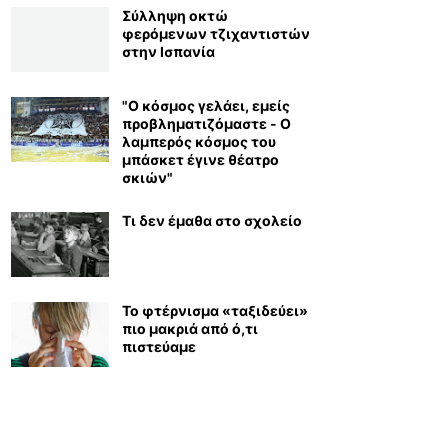
Σύλληψη οκτώ
φερόμενων τζιχαντιστών
στην Ισπανία
"Ο κόσμος γελάει, εμείς
προβληματιζόμαστε - Ο
λαμπερός κόσμος του
μπάσκετ έγινε θέατρο
σκιών"
Τι δεν έμαθα στο σχολείο
Το φτέρνισμα «ταξιδεύει»
πιο μακριά από ό,τι
πιστεύαμε