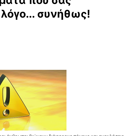
ματα που σας
λόγο... συνήθως!