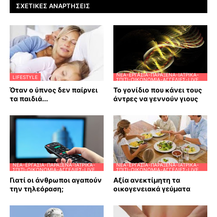
ΣΧΕΤΙΚΈΣ ΑΝΑΡΤΉΣΕΙΣ
ΝΈΑ-ΕΡΓΑΣΊΑ-ΠΑΡΆΞΕΝΑ-ΙΑΤΡΙΚΆ-
LIFESTYLE
ΣΠΊΤΙ-ΟΙΚΟΝΟΜΊΑ-ΑΓΓΕΛΊΕΣ-LIVE
Όταν ο ύπνος δεν παίρνει
Το γονίδιο που κάνει τους
τα παιδιά...
άντρες να γεννούν γιους
ΝΈΑ-ΕΡΓΑΣΊΑ-ΠΑΡΆΞΕΝΑ-ΙΑΤΡΙΚΆ-
ΝΈΑ-ΕΡΓΑΣΊΑ-ΠΑΡΆΞΕΝΑ-ΙΑΤΡΙΚΆ-
ΣΠΊΤΙ-ΟΙΚΟΝΟΜΊΑ-ΑΓΓΕΛΊΕΣ-LIVE
ΣΠΊΤΙ-ΟΙΚΟΝΟΜΊΑ-ΑΓΓΕΛΊΕΣ-LIVE
Γιατί οι άνθρωποι αγαπούν
Αξία ανεκτίμητη τα
την τηλεόραση;
οικογενειακά γεύματα