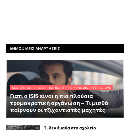
ΔΗΜΟΦΙΛΕΊΣ ΑΝΑΡΤΉΣΕΙΣ
ΝΈΑ-ΕΡΓΑΣΊΑ-ΠΑΡΆΞΕΝΑ-ΙΑΤΡΙΚΆ-ΣΠΊΤΙ-ΟΙΚΟΝΟΜΊΑ-ΑΓΓΕΛΊΕΣ-LIVE
Γιατί ο ISIS είναι η πιο πλούσια
τρομοκρατική οργάνωση – Τι μισθό
παίρνουν οι τζιχαντιστές μαχητές
Τι δεν έμαθα στο σχολείο