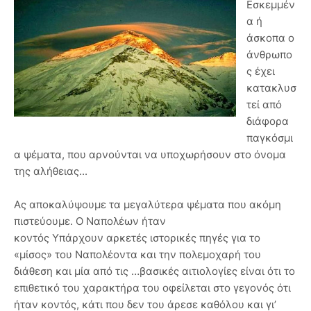
Εσκεμμέν
α ή
άσκοπα ο
άνθρωπο
ς έχει
κατακλυσ
τεί από
διάφορα
παγκόσμι
α ψέματα, που αρνούνται να υποχωρήσουν στο όνομα
της αλήθειας...
Ας αποκαλύψουμε τα μεγαλύτερα ψέματα που ακόμη
πιστεύουμε. Ο Ναπολέων ήταν
κοντός Υπάρχουν αρκετές ιστορικές πηγές για το
«μίσος» του Ναπολέοντα και την πολεμοχαρή του
διάθεση και μία από τις …βασικές αιτιολογίες είναι ότι το
επιθετικό του χαρακτήρα του οφείλεται στο γεγονός ότι
ήταν κοντός, κάτι που δεν του άρεσε καθόλου και γι’