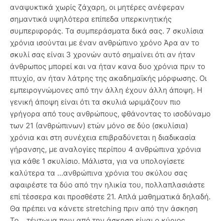
αναψυκτικά χωρίς ζάχαρη, οι μητέρες ανέφεραν
σημαντικά υψηλότερα επίπεδα υπερκινητικής
συμπεριφοράς. Τα συμπεράσματα δικά σας. 7 σκυλίσια
χρόνια ισούνται με έναν ανθρώπινο χρόνο Άρα αν το
σκυλί σας είναι 3 χρονών αυτό σημαίνει ότι αν ήταν
άνθρωπος μπορεί και να ήταν κανα δυο χρόνια πριν το
πτυχίο, αν ήταν λάτρης της ακαδημαϊκής μόρφωσης. Οι
εμπειρογνώμονες από την άλλη έχουν άλλη άποψη. Η
γενική άποψη είναι ότι τα σκυλιά ωριμάζουν πιο
γρήγορα από τους ανθρώπους, φθάνοντας το ισοδύναμο
των 21 (ανθρώπινων) ετών μόνο σε δύο (σκυλίσια)
χρόνια και στη συνέχεια επιβραδύνεται η διαδικασία
γήρανσης, με αναλογίες περίπου 4 ανθρώπινα χρόνια
για κάθε 1 σκυλίσιο. Μάλιστα, για να υπολογίσετε
καλύτερα τα …ανθρώπινα χρόνια του σκύλου σας
αφαιρέστε τα δύο από την ηλικία του, πολλαπλασιάστε
επί τέσσερα και προσθέστε 21. Απλά μαθηματικά δηλαδή.
Θα πρέπει να κάνετε stretching πριν από την άσκηση
Το… τέντωμα πριν από την άσκηση είναι ο κύριος