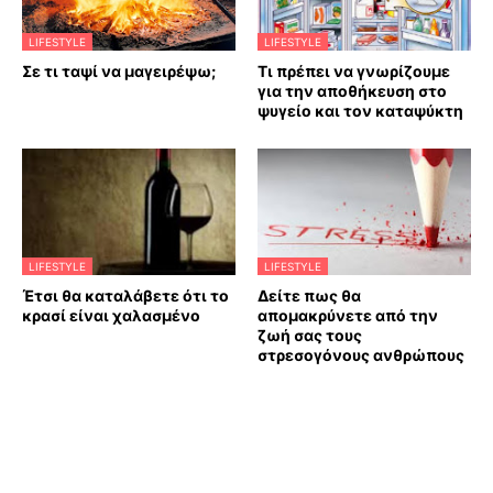
LIFESTYLE
LIFESTYLE
Σε τι ταψί να μαγειρέψω;
Τι πρέπει να γνωρίζουμε
για την αποθήκευση στο
ψυγείο και τον καταψύκτη
LIFESTYLE
LIFESTYLE
Έτσι θα καταλάβετε ότι το
Δείτε πως θα
κρασί είναι χαλασμένο
απομακρύνετε από την
ζωή σας τους
στρεσογόνους ανθρώπους