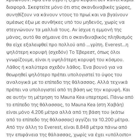
διαφορά. Σκεφτείτε μόνο ότι στις σκανδιναβικές χώρες,
συνηθίζουν να κάνουν ντους το πρωί και να βγαίνουν
αμέσως έξω με συνθήκες υπό του μηδενός, χωρίς να
στεγνώνουν τα μαλλιά τους. Αν ίσχυε η εμμονή της
μάνας, αυτό θα σήμαινε ότι ο σκανδιναβικός πληθυσμός
θα είχε εξαλειφθεί προ πολλού από …γρίπη. Everest…η
ψηλότερη κορυφή (σχεδόν) To Έβερεστ, όπως όλοι
γνωρίζουμε, είναι η υψηλότερη κορυφή του κόσμου.
Λάθος ή καλύτερα σχεδόν λάθος. Ένα βουνό για να
θεωρηθεί ψηλότερο πρέπει υπολογιστεί το ύψος του
αναλογικά με το επίπεδο της θάλασσας. Αλλά τεχνικά
πρέπει να υπολογιστεί από τη βάση ως την κορυφή. Και
σε αυτήν τη μέτρηση το Mauna Kea υπερτερεί. Πάνω από
το επίπεδο της θάλασσας, το Mauna Kea (στη Χαβάη)
είναι μόνο 4.206 μέτρα αλλά από τη βάση του (κάτω
από το επίπεδο της θάλασσας) αγγίζει τα 10.200 μέτρα.
Από την άλλη το Everest, είναι 8.848 μέτρα πάνω από
την επιφάνεια της θάλασσας, χωρίς να έχει «υπόλοιπο»