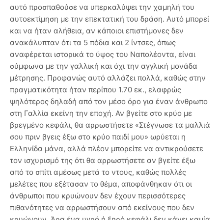
αυτό προσπαθούσε να υπερκαλύψει την χαμηλή του
αυτοεκτίμηση με την επεκτατική του δράση. Αυτό μπορεί
και να ήταν αλήθεια, αν κάποιοι επιστήμονες δεν
ανακάλυπταν ότι τα 5 πόδια και 2 ίντσες, όπως
αναφέρεται ιστορικά το ύψος του Ναπολέοντα, είναι
σύμφωνα με την γαλλική και όχι την αγγλική μονάδα
μέτρησης. Προφανώς αυτό αλλάζει πολλά, καθώς στην
πραγματικότητα ήταν περίπου 1.70 εκ., ελαφρώς
ψηλότερος δηλαδή από τον μέσο όρο για έναν άνθρωπο
στη Γαλλία εκείνη την εποχή. Αν βγείτε στο κρύο με
βρεγμένο κεφάλι, θα αρρωστήσετε «Στέγνωσε τα μαλλιά
σου πριν βγεις έξω στο κρύο παιδί μου» ωρύεται η
Ελληνίδα μάνα, αλλά πλέον μπορείτε να αντικρούσετε
τον ισχυρισμό της ότι θα αρρωστήσετε αν βγείτε έξω
από το σπίτι αμέσως μετά το ντους, καθώς πολλές
μελέτες που εξέτασαν το θέμα, αποφάνθηκαν ότι οι
άνθρωποι που κρυώνουν δεν έχουν περισσότερες
πιθανότητες να αρρωστήσουν από εκείνους που δεν
κρυώνουν. Άρα ένα υγρό ή ξηρό κεφάλι δεν κάνει καμία