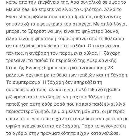
κάτω από την επιφάνειά της. Άρα συνολικά σε ύψος το
Mauna Kea, θα έπρεπε να είναι το ψηλότερο. Αλλά το
Everest «περιβάλλεται» από τα Ιμαλάϊα, αυξάνοντας
σημαντικά τα υψομετρικά του στοιχεία. Με απλά λόγια,
μπορεί το Έβερεστ να μην είναι το ψηλότερο βουνό,
αλλά είναι η ψηλότερη κορυφή πάνω από τη θάλασσα
αν υπολογίσει κανείς και τα Ιμαλάϊα. Ό,τι και να ναι
πάντως, η ανάβασή του παραμένει άθλος. Η ζάχαρη
τρελαίνει τα παιδιά Το περιοδικό της Αμερικανικής
Ιατρικής Ένωσης δημοσίευσε μια ανασκόπηση 23
μελετών σχετικά με το θέμα των παιδιών και τη ζάχαρη.
Το συμπέρασμα; Η ζάχαρη δεν επηρεάζει τη
συμπεριφορά τους, αν και είναι πολύ πιθανό η βαθιά
ριζωμένη αυτή αντίληψη, να μας υποβάλλει την
πεποίθηση αυτή κάθε φορά που κάποιο παιδί είναι λίγο
περισσότερο ζωηρό. Σε μία μελέτη μάλιστα, οι μητέρες
είπαν ότι οι γιοι τους είχαν καταναλώσει αναψυκτικό με
υψηλή περιεκτικότητα σε ζάχαρη. Παρά το γεγονός ότι
τα αγόρια στην πραγματικότητα είχαν καταναλώσει