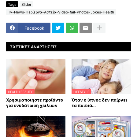
Tags
Slider
Tv-News-Περίεργα-Αστεία-Video-fail-Photos-Jokes-Health
Facebook
ΣΧΕΤΙΚΈΣ ΑΝΑΡΤΉΣΕΙΣ
HEALTH BEAUTY
LIFESTYLE
Χρησιμοποιήστε προϊόντα
Όταν ο ύπνος δεν παίρνει
για ενυδάτωση χειλιών
τα παιδιά...