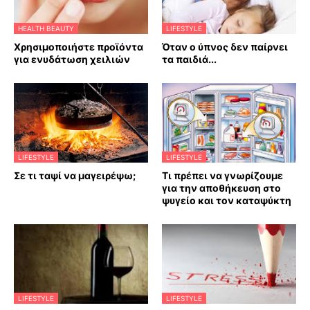
HEALTH BEAUTY
LIFESTYLE
Χρησιμοποιήστε προϊόντα
Όταν ο ύπνος δεν παίρνει
για ενυδάτωση χειλιών
τα παιδιά...
LIFESTYLE
LIFESTYLE
Σε τι ταψί να μαγειρέψω;
Τι πρέπει να γνωρίζουμε
για την αποθήκευση στο
ψυγείο και τον καταψύκτη
LIFESTYLE
LIFESTYLE