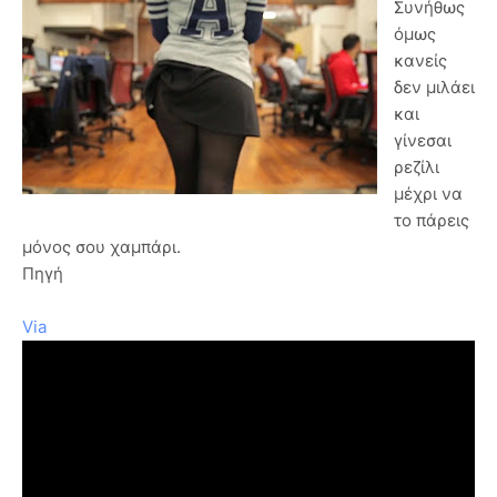
Συνήθως
όμως
κανείς
δεν μιλάει
και
γίνεσαι
ρεζίλι
μέχρι να
το πάρεις
μόνος σου χαμπάρι.
Πηγή
Via