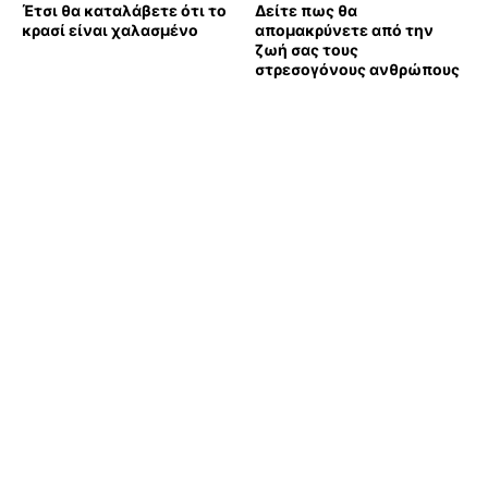
Έτσι θα καταλάβετε ότι το
Δείτε πως θα
κρασί είναι χαλασμένο
απομακρύνετε από την
ζωή σας τους
στρεσογόνους ανθρώπους