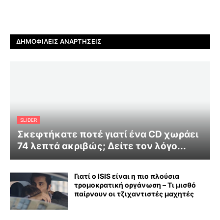
ΔΗΜΟΦΙΛΕΊΣ ΑΝΑΡΤΉΣΕΙΣ
SLIDER
Σκεφτήκατε ποτέ γιατί ένα CD χωράει
74 λεπτά ακριβώς; Δείτε τον λόγο...
Γιατί ο ISIS είναι η πιο πλούσια
τρομοκρατική οργάνωση – Τι μισθό
παίρνουν οι τζιχαντιστές μαχητές