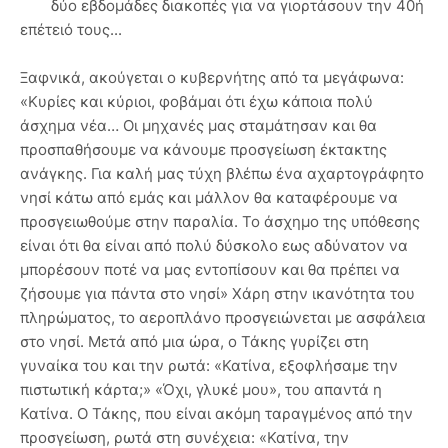
δύο εβδομάδες διακοπές για να γιορτάσουν την 40ή
επέτειό τους...
Ξαφνικά, ακούγεται ο κυβερνήτης από τα μεγάφωνα:
«Κυρίες και κύριοι, φοβάμαι ότι έχω κάποια πολύ
άσχημα νέα… Οι μηχανές μας σταμάτησαν και θα
προσπαθήσουμε να κάνουμε προσγείωση έκτακτης
ανάγκης. Για καλή μας τύχη βλέπω ένα αχαρτογράφητο
νησί κάτω από εμάς και μάλλον θα καταφέρουμε να
προσγειωθούμε στην παραλία. Το άσχημο της υπόθεσης
είναι ότι θα είναι από πολύ δύσκολο εως αδύνατον να
μπορέσουν ποτέ να μας εντοπίσουν και θα πρέπει να
ζήσουμε για πάντα στο νησί» Χάρη στην ικανότητα του
πληρώματος, το αεροπλάνο προσγειώνεται με ασφάλεια
στο νησί. Μετά από μια ώρα, ο Τάκης γυρίζει στη
γυναίκα του και την ρωτά: «Κατίνα, εξοφλήσαμε την
πιστωτική κάρτα;» «Όχι, γλυκέ μου», του απαντά η
Κατίνα. Ο Τάκης, που είναι ακόμη ταραγμένος από την
προσγείωση, ρωτά στη συνέχεια: «Κατίνα, την