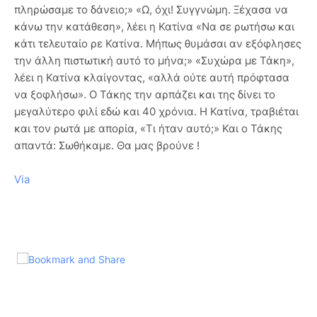
πληρώσαμε το δάνειο;» «Ω, όχι! Συγγνώμη. Ξέχασα να
κάνω την κατάθεση», λέει η Κατίνα «Να σε ρωτήσω και
κάτι τελευταίο ρε Κατίνα. Μήπως θυμάσαι αν εξόφλησες
την άλλη πιστωτική αυτό το μήνα;» «Συχώρα με Τάκη»,
λέει η Κατίνα κλαίγοντας, «αλλά ούτε αυτή πρόφτασα
να ξοφλήσω». Ο Τάκης την αρπάζει και της δίνει το
μεγαλύτερο φιλί εδώ και 40 χρόνια. Η Κατίνα, τραβιέται
και τον ρωτά με απορία, «Τι ήταν αυτό;» Και ο Τάκης
απαντά: Σωθήκαμε. Θα μας βρούνε !
Via