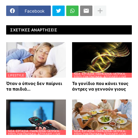
Facebook
ΣΧΕΤΙΚΈΣ ΑΝΑΡΤΉΣΕΙΣ
ΝΈΑ-ΕΡΓΑΣΊΑ-ΠΑΡΆΞΕΝΑ-ΙΑΤΡΙΚΆ-
LIFESTYLE
ΣΠΊΤΙ-ΟΙΚΟΝΟΜΊΑ-ΑΓΓΕΛΊΕΣ-LIVE
Όταν ο ύπνος δεν παίρνει
Το γονίδιο που κάνει τους
τα παιδιά...
άντρες να γεννούν γιους
ΝΈΑ-ΕΡΓΑΣΊΑ-ΠΑΡΆΞΕΝΑ-ΙΑΤΡΙΚΆ-
ΝΈΑ-ΕΡΓΑΣΊΑ-ΠΑΡΆΞΕΝΑ-ΙΑΤΡΙΚΆ-
ΣΠΊΤΙ-ΟΙΚΟΝΟΜΊΑ-ΑΓΓΕΛΊΕΣ-LIVE
ΣΠΊΤΙ-ΟΙΚΟΝΟΜΊΑ-ΑΓΓΕΛΊΕΣ-LIVE