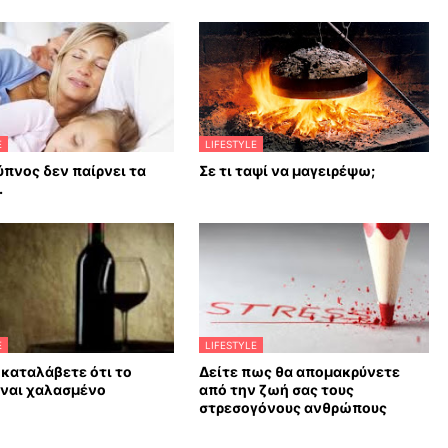
E
LIFESTYLE
ύπνος δεν παίρνει τα
Σε τι ταψί να μαγειρέψω;
.
E
LIFESTYLE
 καταλάβετε ότι το
Δείτε πως θα απομακρύνετε
ίναι χαλασμένο
από την ζωή σας τους
στρεσογόνους ανθρώπους