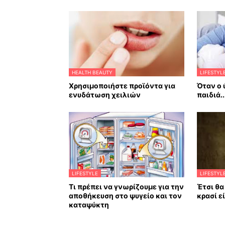
HEALTH BEAUTY
LIFESTYL
Χρησιμοποιήστε προϊόντα για
Όταν ο 
ενυδάτωση χειλιών
παιδιά..
LIFESTYLE
LIFESTYL
Τι πρέπει να γνωρίζουμε για την
Έτσι θα
αποθήκευση στο ψυγείο και τον
κρασί ε
καταψύκτη