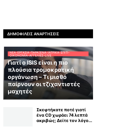
ΔΗΜΟΦΙΛΕΊΣ ΑΝΑΡΤΉΣΕΙΣ
ΝΈΑ-ΕΡΓΑΣΊΑ-ΠΑΡΆΞΕΝΑ-ΙΑΤΡΙΚΆ-ΣΠΊΤΙ-
ΟΙΚΟΝΟΜΊΑ-ΑΓΓΕΛΊΕΣ-LIVE
Γιατί ο ISIS είναι η πιο
πλούσια τρομοκρατική
οργάνωση – Τι μισθό
παίρνουν οι τζιχαντιστές
μαχητές
Σκεφτήκατε ποτέ γιατί
ένα CD χωράει 74 λεπτά
ακριβώς; Δείτε τον λόγο...