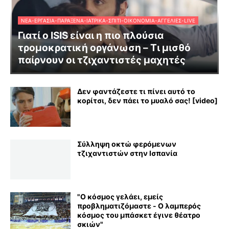
ΝΈΑ-ΕΡΓΑΣΊΑ-ΠΑΡΆΞΕΝΑ-ΙΑΤΡΙΚΆ-ΣΠΊΤΙ-ΟΙΚΟΝΟΜΊΑ-ΑΓΓΕΛΊΕΣ-LIVE
Γιατί ο ISIS είναι η πιο πλούσια
τρομοκρατική οργάνωση – Τι μισθό
παίρνουν οι τζιχαντιστές μαχητές
Δεν φαντάζεστε τι πίνει αυτό το
κορίτσι, δεν πάει το μυαλό σας! [video]
Σύλληψη οκτώ φερόμενων
τζιχαντιστών στην Ισπανία
"Ο κόσμος γελάει, εμείς
προβληματιζόμαστε - Ο λαμπερός
κόσμος του μπάσκετ έγινε θέατρο
σκιών"