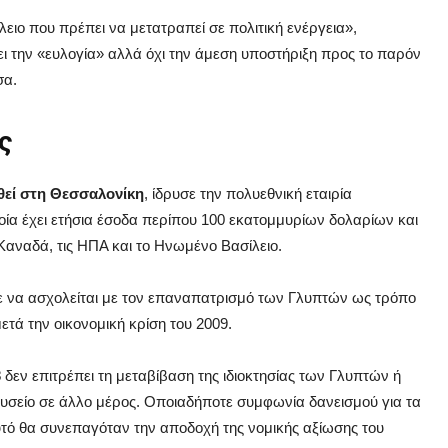
ιο που πρέπει να μετατραπεί σε πολιτική ενέργεια»,
έχει την «ευλογία» αλλά όχι την άμεση υποστήριξη προς το παρόν
σα.
ς
ηθεί στη Θεσσαλονίκη
, ίδρυσε την πολυεθνική εταιρία
ία έχει ετήσια έσοδα περίπου 100 εκατομμυρίων δολαρίων και
Καναδά, τις ΗΠΑ και το Ηνωμένο Βασίλειο.
σε να ασχολείται με τον επαναπατρισμό των Γλυπτών ως τρόπο
ετά την οικονομική κρίση του 2009.
3
δεν επιτρέπει τη μεταβίβαση της ιδιοκτησίας των Γλυπτών ή
σείο σε άλλο μέρος. Οποιαδήποτε συμφωνία δανεισμού για τα
υτό θα συνεπαγόταν την αποδοχή της νομικής αξίωσης του