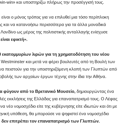
«win-win» και υποστηρίζω πλήρως την προσέγγισή τους.
ά είναι ο μόνος τρόπος για να επιλυθεί μια τόσο περίπλοκη
ς και να κατανοήσω περισσότερα για τα άλλα μοναδικά
Λονδίνο ως μέρος της πολιτιστικής ανταλλαγής ενίσχυσε
ίναι εφικτή».
 εκατομμυρίων λιρών για τη χρηματοδότηση του νέου
 Westminster και μετά να φέρει βουλευτές από τη Βουλή των
να πειστούν για την υποστηριζόμενη κλοπή των Γλυπτών από
οβολής των αρχαίων έργων τέχνης στην ίδια την Αθήνα.
να φύγουν από το Βρετανικό Μουσείο,
δημιουργώντας ένα
ολλές εκκλήσεις της Ελλάδας για επαναπατρισμό τους. Ο Λέφας
ένα νέο νομοσχέδιο είτε της κυβέρνησης είτε ιδιωτών και ότι με
ηνική υπόθεση, θα μπορούσε να ψηφιστεί ένα νομοσχέδιο
 δεν επιτρέπει τον επαναπατρισμό των Γλυπτών.