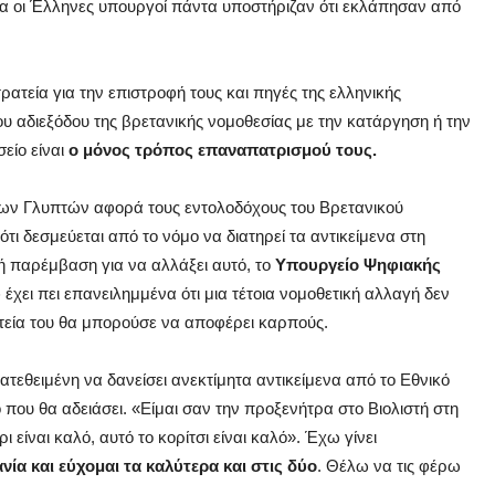
α οι Έλληνες υπουργοί πάντα υποστήριζαν ότι εκλάπησαν από
ρατεία για την επιστροφή τους και πηγές της ελληνικής
ου αδιεξόδου της βρετανικής νομοθεσίας με την κατάργηση ή την
είο είναι
ο μόνος τρόπος επαναπατρισμού τους.
 των Γλυπτών αφορά τους εντολοδόχους του Βρετανικού
τι δεσμεύεται από το νόμο να διατηρεί τα αντικείμενα στη
κή παρέμβαση για να αλλάξει αυτό, το
Υπουργείο Ψηφιακής
ύ
έχει πει επανειλημμένα ότι μια τέτοια νομοθετική αλλαγή δεν
ρατεία του θα μπορούσε να αποφέρει καρπούς.
ατεθειμένη να δανείσει ανεκτίμητα αντικείμενα από το Εθνικό
 που θα αδειάσει. «Είμαι σαν την προξενήτρα στο Βιολιστή στη
ι είναι καλό, αυτό το κορίτσι είναι καλό». Έχω γίνει
ία και εύχομαι τα καλύτερα και στις δύο
. Θέλω να τις φέρω