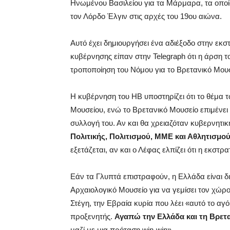
Ηνωμένου Βασιλείου για τα Μάρμαρα, τα οποί
τον Λόρδο Έλγιν στις αρχές του 19ου αιώνα.
Αυτό έχει δημιουργήσει ένα αδιέξοδο στην εκστ
κυβέρνησης είπαν στην Telegraph ότι η άρση τ
τροποποίηση του Νόμου για το Βρετανικό Μουσ
Η κυβέρνηση του ΗΒ υποστηρίζει ότι το θέμα
Μουσείου, ενώ το Βρετανικό Μουσείο επιμένει ό
συλλογή του. Αν και θα χρειαζόταν κυβερνητι
Πολιτικής, Πολιτισμού, ΜΜΕ και Αθλητισμο
εξετάζεται, αν και ο Λέφας ελπίζει ότι η εκστ
Εάν τα Γλυπτά επιστραφούν, η Ελλάδα είναι δι
Αρχαιολογικό Μουσείο για να γεμίσει τον χώρο
Στέγη, την Εβραία κυρία που λέει «αυτό το αγόρ
προξενητής.
Αγαπώ την Ελλάδα και τη Βρεταν
μαζί με μια πρόταση win-win».