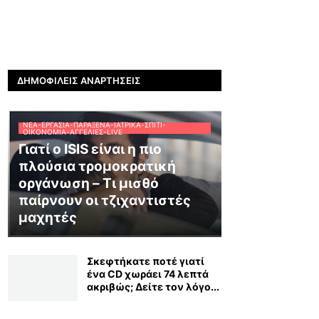
ΔΗΜΟΦΙΛΕΊΣ ΑΝΑΡΤΉΣΕΙΣ
ΝΈΑ-ΕΡΓΑΣΊΑ-ΠΑΡΆΞΕΝΑ-ΙΑΤΡΙΚΆ-ΣΠΊΤΙ-
ΟΙΚΟΝΟΜΊΑ-ΑΓΓΕΛΊΕΣ-LIVE
Γιατί ο ISIS είναι η πιο
πλούσια τρομοκρατική
οργάνωση – Τι μισθό
παίρνουν οι τζιχαντιστές
μαχητές
Σκεφτήκατε ποτέ γιατί
ένα CD χωράει 74 λεπτά
ακριβώς; Δείτε τον λόγο...