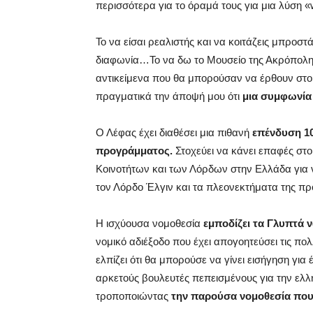
περισσότερα για το όραμά τους για μια λύση 
Το να είσαι ρεαλιστής και να κοιτάζεις μπροστ
διαφωνία…Το να δω το Μουσείο της Ακρόπολη
αντικείμενα που θα μπορούσαν να έρθουν στο 
πραγματικά την άποψή μου ότι
μια συμφωνία ε
Ο Λέφας έχει διαθέσει μια πιθανή
επένδυση 10
προγράμματος.
Στοχεύει να κάνει επαφές στο
Κοινοτήτων και των Λόρδων στην Ελλάδα για 
τον Λόρδο Έλγιν και τα πλεονεκτήματα της πρ
Η ισχύουσα νομοθεσία
εμποδίζει τα Γλυπτά 
νομικό αδιέξοδο που έχει απογοητεύσει τις π
ελπίζει ότι θα μπορούσε να γίνει εισήγηση για 
αρκετούς βουλευτές πεπεισμένους για την ελλ
τροποποιώντας
την παρούσα νομοθεσία που