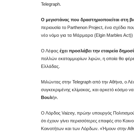
Telegraph.
Ο μεγιστάνας που δραστηριοποιείται στη β
περιουσία το Parthenon Project, ένα σχέδιο π
νέο νόμο για τα Μάρμαρα (Elgin Marbles Act)
Ο Λέφας
έχει προσλάβει την εταιρεία δημοσ
πολλών εκατομμυρίων λιρών, η οποία θα φέρει
Ελλάδας.
Μιλώντας στην Telegraph από την Αθήνα, ο Λέ
συγκεκριμένης κλίμακας, και αρκετό κόσμο να
Βουλ
ή».
Ο Λόρδος Vaizey, πρώην υπουργός Πολιτισμού τ
ότι έχουν γίνει περισσότερες επαφές στο Κοιν
Κοινοτήτων και των Λόρδων. «Ήμουν στην Αθ