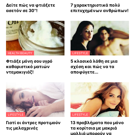
Δείτε πώς να φτιάξετε
7 χαρακτηριστικά πολύ
ασετόν σε 30''!
επιτυχημένων ανθρώπων!
HEALTH BEAUTY
LIFESTYLE
Φτιάξε μόνη σου υγρό
5 κλασικά λάθη σε μια
καθαριστικό ματιών
σχέση και πώς να τα
ντεμακιγιάζ!
αποφύγετε...
LIFESTYLE
LIFESTYLE
Γιατί οι άντρες προτιμούν
13 προβλήματα που μόνο
τις μελαχρινές
τα κορίτσια με μακριά
μαλλιά μπορούν να