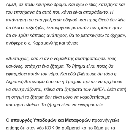
ΑμεΑ, σε πολύ κεντρικό δρόμο. Και εγώ ο ίδιος κατέβηκα και
του επισήμανα ότι αυτό που κάνει είναι απαράδεκτο. Η
απάντηση του επαγγελματία οδηγού -και προς Θεού δεν λέω
ότι όλοι οι ταξιτζήδες λειτουργούν με αυτόν τον τρόπο- ήταν
ότι αν έρθει κάποιος ανάπηρος, θα το μετακινήσω το όχημα»
,
ανέφερε ο κ. Καραμανλής και τόνισε:
«Δυστυχώς, όσο κι αν ο νομοθέτης αυστηροποιήσει τους
κανόνες, υπάρχει ένα ζήτημα. Το ζήτημα είναι ποιος θα
εφαρμόσει αυτόν τον νόμο. Και εδώ βλέπουμε ότι τόσο η
Δημοτική Αστυνομία όσο και η Τροχαία πρέπει να αρχίσουν
να συνεργάζονται, ειδικά στα ζητήματα των ΑΜΕΑ. Διότι αυτή
τη στιγμή το ζήτημα δεν είναι μόνο να νομοθετήσουμε
αυστηρό πλαίσιο. Το ζήτημα είναι να εφαρμοστεί».
Ο
υπουργός Υποδομών και Μεταφορών
προανήγγειλε
επίσης ότι στον νέο ΚΟΚ θα ρυθμιστεί και το θέμα με τα