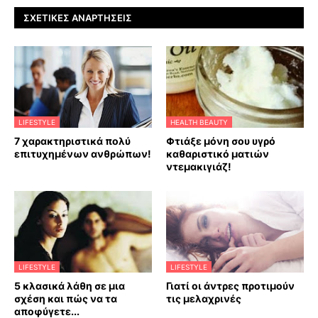
ΣΧΕΤΙΚΈΣ ΑΝΑΡΤΉΣΕΙΣ
LIFESTYLE
HEALTH BEAUTY
7 χαρακτηριστικά πολύ
Φτιάξε μόνη σου υγρό
επιτυχημένων ανθρώπων!
καθαριστικό ματιών
ντεμακιγιάζ!
LIFESTYLE
LIFESTYLE
5 κλασικά λάθη σε μια
Γιατί οι άντρες προτιμούν
σχέση και πώς να τα
τις μελαχρινές
αποφύγετε...