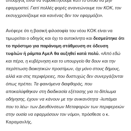
υπουργός είναι να νομοθετήσουμε κάτι το οποίο να μην
εφαρμοστεί. Γιατί πολλές φορές ανανεώνουμε τον ΚΟΚ, τον
εκσυγχρονίζουμε και κανένας δεν τον εφαρμόζει».
Ανέφερε ότι η βασική φιλοσοφία του νέου ΚΟΚ είναι να
τιμωρείται ο οδηγός και όχι το αυτοκίνητο και
δεσμεύτηκε ότι
το πρόστιμο για παράνομη στάθμευση σε όδευση
τυφλών ή ράμπα ΑμεΑ θα αυξηθεί κατά πολύ.
«Από εδώ
και πέρα, η κυβέρνηση και το υπουργείο θα δουν και την
περίπτωση διοικητικών προστίμων, όχι μόνο στους δήμους,
αλλά και στις περιφέρειες, που δυστυχώς δεν συνεργάζονται
όπως πρέπει. Τα φαινόμενα διαφθοράς, που
αποκαλύφθηκαν στη διαδικασία εξέτασης για το δίπλωμα
οδήγησης, έχουν να κάνουν με την ανικανότητα -λυπάμαι
που το λέω- των Διευθύνσεων Μεταφορών των περιφερειών
στην ουσία να εφαρμόσουν τον νόμο»,
πρόσθεσε ο κ.
Καραμανλής.