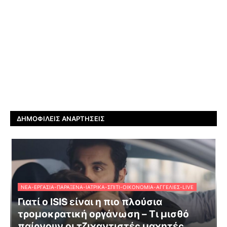
ΔΗΜΟΦΙΛΕΊΣ ΑΝΑΡΤΉΣΕΙΣ
ΝΈΑ-ΕΡΓΑΣΊΑ-ΠΑΡΆΞΕΝΑ-ΙΑΤΡΙΚΆ-ΣΠΊΤΙ-ΟΙΚΟΝΟΜΊΑ-ΑΓΓΕΛΊΕΣ-LIVE
Γιατί ο ISIS είναι η πιο πλούσια
τρομοκρατική οργάνωση – Τι μισθό
παίρνουν οι τζιχαντιστές μαχητές