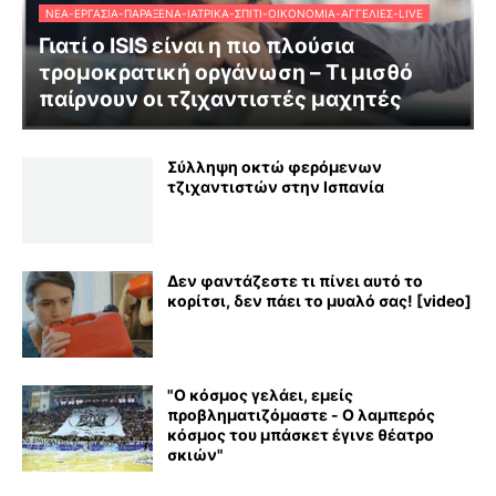
ΝΈΑ-ΕΡΓΑΣΊΑ-ΠΑΡΆΞΕΝΑ-ΙΑΤΡΙΚΆ-ΣΠΊΤΙ-ΟΙΚΟΝΟΜΊΑ-ΑΓΓΕΛΊΕΣ-LIVE
Γιατί ο ISIS είναι η πιο πλούσια
τρομοκρατική οργάνωση – Τι μισθό
παίρνουν οι τζιχαντιστές μαχητές
Σύλληψη οκτώ φερόμενων
τζιχαντιστών στην Ισπανία
Δεν φαντάζεστε τι πίνει αυτό το
κορίτσι, δεν πάει το μυαλό σας! [video]
"Ο κόσμος γελάει, εμείς
προβληματιζόμαστε - Ο λαμπερός
κόσμος του μπάσκετ έγινε θέατρο
σκιών"