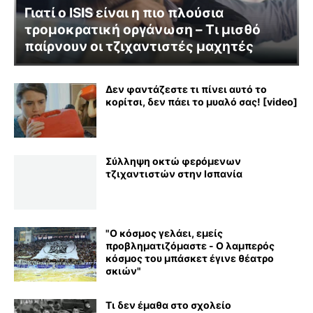
Γιατί ο ISIS είναι η πιο πλούσια
τρομοκρατική οργάνωση – Τι μισθό
παίρνουν οι τζιχαντιστές μαχητές
Δεν φαντάζεστε τι πίνει αυτό το
κορίτσι, δεν πάει το μυαλό σας! [video]
Σύλληψη οκτώ φερόμενων
τζιχαντιστών στην Ισπανία
"Ο κόσμος γελάει, εμείς
προβληματιζόμαστε - Ο λαμπερός
κόσμος του μπάσκετ έγινε θέατρο
σκιών"
Τι δεν έμαθα στο σχολείο