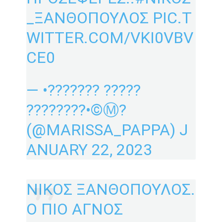
_ΞΑΝΘΟΠΟΥΛΟΣ
PIC.T
WITTER.COM/VKI0VBV
CE0
— •??????? ?????
????????•©️Ⓜ️?
(@MARISSA_PAPPA)
J
ANUARY 22, 2023
ΝΙΚΟΣ ΞΑΝΘΟΠΟΥΛΟΣ.
Ο ΠΙΟ ΑΓΝΟΣ