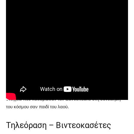
Εκκίνηση στις ταινίες της νεοσύστατης Κλακ Φιλμ έκανε το
1963 στην ταινία
Πληγωμένες καρδιές
, στον ρόλο του κακού
κουνιάδου. Η αρχή της τυποποίησης των ρόλων του
Ξανθόπουλου έγινε έναν χρόνο αργότερα στην
ταινία
Αγάπησα και Πόνεσα
όπου παρουσιάζονται όλα τα
στοιχεία που καθιέρωσαν τον Ξανθόπουλο στη συνείδηση
του κόσμου σαν παιδί του λαού.
Τηλεόραση – Βιντεοκασέτες