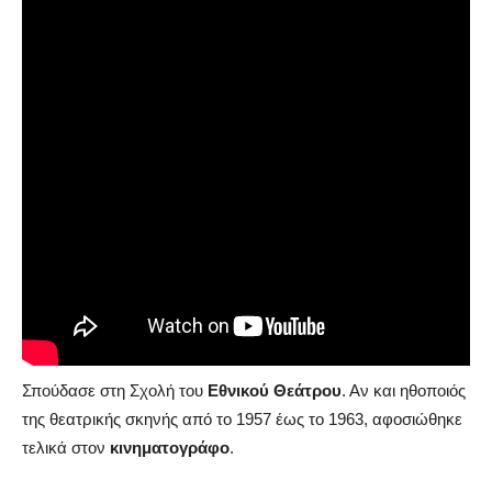
Κατά τα εφηβικά του χρόνια υπήρξε
αθλητής της ΑΕΚ
.
Πέραν του αθλητισμού, λάτρευε το
διάβασμα
.
Μεγαλώνοντας αποφάσισε να ασχοληθεί με το θέατρο
παρότι αρχικά τον γοήτευε η ιδέα να γίνει
φιλόλογος.
Ίνδαλμά του
τότε υπήρξε
ο Μάνος Κατράκης.
Σπούδασε στη Σχολή του
Εθνικού Θεάτρου
. Αν και ηθοποιός
της θεατρικής σκηνής από το 1957 έως το 1963, αφοσιώθηκε
τελικά στον
κινηματογράφο
.