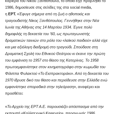
καριέρα του Νίκου Ξανθόπουλο, το οποίο είχε προβληθεί το
1986, δημοσίευσε στις σελίδες της στα social media,
η
ΕΡΤ.
«
Έφυγε σήμερα από τη ζωή ο ηθοποιός και
τραγουδιστής Νίκος Ξανθόπουλος. Γεννήθηκε στην Νέα
Ιωνία της Αθήνας στις 14 Μαρτίου 1934. Έγινε πολύ
δημοφιλής τη δεκαετία του ’60, ως πρωταγωνιστής
δραματικών ταινιών στο ρόλο του «λαϊκού παιδιού» αλλά είχε
και μια αξιόλογη διαδρομή στο τραγούδι. Σπούδασε στη
Δραματική Σχολή του Εθνικού Θεάτρου κι έκανε την πρώτη
του εμφάνιση το 1957 στο θίασο της Κατερίνας. Το 1958
πρωτοεμφανίστηκε στον κινηματογράφο στην κωμωδία του
Φίλιππα Φυλακτού «Το Εισπρακτοράκι». Από τη δεκαετία του
1970 ίδρυσε δικό του θίασο και περιόδευσε στην Ελλάδα ενώ
εμφανίστηκε σποραδικά στην τηλεόραση
», αναφέρει και
προσθέτει:
«
Το Αρχείο της ΕΡΤ Α.Ε. παρουσιάζει απόσπασμα από την
εκπομπή «Καλλιτεχνικό Καφενείο», παραγωγής 1986.