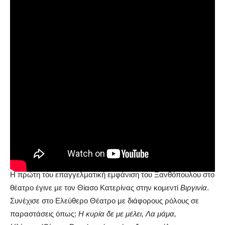
Ο Νίκος Ξανθόπουλος παντρεύτηκε δύο φορές και έχει
τέσσερα παιδιά και πέντε εγγόνια.
Θέατρο – Κινηματογράφος
Η πρώτη του επαγγελματική εμφάνιση του Ξανθόπουλου στο
θέατρο έγινε με τον Θίασο Κατερίνας στην κομεντί
Βιργινία
.
Συνέχισε στο Ελεύθερο Θέατρο με διάφορους ρόλους σε
παραστάσεις όπως:
Η κυρία δε με μέλει, Λα μάμα,