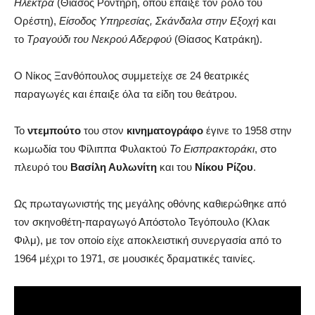
Ηλέκτρα
(Θίασος Ροντήρη, όπου έπαιξε τον ρόλο του
Ορέστη),
Είσοδος Υπηρεσίας, Σκάνδαλα στην Εξοχή
και
το
Τραγούδι του Νεκρού Αδερφού
(Θίασος Κατράκη).
Ο Νίκος Ξανθόπουλος συμμετείχε σε 24 θεατρικές
παραγωγές και έπαιξε όλα τα είδη του θεάτρου.
Το
ντεμπούτο
του στον
κινηματογράφο
έγινε το 1958 στην
κωμωδία του Φίλιππα Φυλακτού
Το Εισπρακτοράκι
, στο
πλευρό του
Βασίλη Αυλωνίτη
και του
Νίκου Ρίζου
.
Ως πρωταγωνιστής της μεγάλης οθόνης καθιερώθηκε από
τον σκηνοθέτη-παραγωγό Απόστολο Τεγόπουλο (Κλακ
Φιλμ), με τον οποίο είχε αποκλειστική συνεργασία από το
1964 μέχρι το 1971, σε μουσικές δραματικές ταινίες.