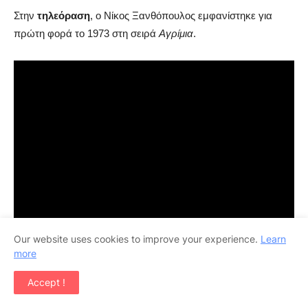
Στην
τηλεόραση
, ο Νίκος Ξανθόπουλος εμφανίστηκε για
πρώτη φορά το 1973 στη σειρά
Αγρίμια
.
Οκτώ χρόνια μετά τα
Αγρίμια
, το 1981, έπαιξε στο σήριαλ του
Our website uses cookies to improve your experience.
Learn
Ερρίκου Θαλασσινού
Το Ημερολόγιο ενός Θυρωρού
. Εκεί
more
υποδύθηκε τον καπετάνιο που θέλει να μπαρκάρει και δεν
μπορεί να βρει κάπου να αφήσει τον γιο του. Ο ρόλος ήταν
Accept !
αφορμή να ξαναρχίσει το κάπνισμα.