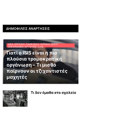
ΔΗΜΟΦΙΛΕΊΣ ΑΝΑΡΤΉΣΕΙΣ
ΝΈΑ-ΕΡΓΑΣΊΑ-ΠΑΡΆΞΕΝΑ-ΙΑΤΡΙΚΆ-ΣΠΊΤΙ-
ΟΙΚΟΝΟΜΊΑ-ΑΓΓΕΛΊΕΣ-LIVE
Γιατί ο ISIS είναι η πιο
πλούσια τρομοκρατική
οργάνωση – Τι μισθό
παίρνουν οι τζιχαντιστές
μαχητές
Τι δεν έμαθα στο σχολείο