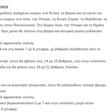
-2023
ιόδους αυξημένες κυρίως στα δυτικά, τα βόρεια και τα νησιά του
ν κυρίως στο Ιόνιο, την Ήπειρο, τη δυτική Στερεά, τη Μακεδονία, τη
τη νότια Πελοπόννησο. Στο βόρειο Ιόνιο, την Ήπειρο και τη Θράκη
ίγα χιόνια θα πέσουν στα βόρεια και κεντρικά ορεινά (ενδεικτικό
ά αφρικανικής σκόνης.
 6 και στο Αιγαίο 7 με 8 μποφόρ, με βαθμιαία εξασθένηση από το
υτικά, όπου θα φθάσει τους 14 με 15 βαθμούς, ενώ στην υπόλοιπη
εδα και θα φτάσει τους 18 με 21 βαθμούς Κελσίου.
 και τα ανατολικά ηπειρωτικά, όπου θα εκδηλωθούν τοπικές βροχές.
εινά.
ά αφρικανικής σκόνης.
ικοί βορειοανατολικοί 5 με 7 και στην υπόλοιπη χώρα νότιοι
κά 8 μποφόρ.