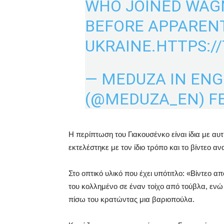
WHO JOINED WAG
BEFORE APPAREN
UKRAINE.
HTTPS:/
— MEDUZA IN ENG
(@MEDUZA_EN)
F
Η περίπτωση του Γιακουσένκο είναι ίδια με αυ
εκτελέστηκε με τον ίδιο τρόπο και το βίντεο 
Στο οπτικό υλικό που έχει υπότιτλο: «Βίντεο α
του κολλημένο σε έναν τοίχο από τούβλα, ε
πίσω του κρατώντας μια βαριοπούλα.