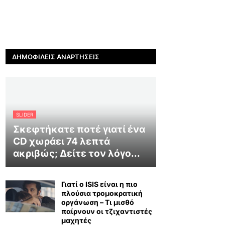
ΔΗΜΟΦΙΛΕΊΣ ΑΝΑΡΤΉΣΕΙΣ
SLIDER
Σκεφτήκατε ποτέ γιατί ένα
CD χωράει 74 λεπτά
ακριβώς; Δείτε τον λόγο...
Γιατί ο ISIS είναι η πιο
πλούσια τρομοκρατική
οργάνωση – Τι μισθό
παίρνουν οι τζιχαντιστές
μαχητές