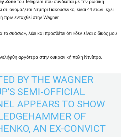
ey Zone
του Telegram που συνδέεται με την ρωσική
τι ονομάζεται Ντμίτρι Γιακουσένκο, είναι 44 ετών, έχει
ή πριν ενταχθεί στην Wagner.
το σκάσω», λέει και προσθέτει ότι «δεν είναι ο δικός μου
υνελήφθη αργότερα στην ουκρανική πόλη Ντνίπρο.
TED BY THE WAGNER
’S SEMI-OFFICIAL
EL APPEARS TO SHOW
SLEDGEHAMMER OF
ENKO, AN EX-CONVICT