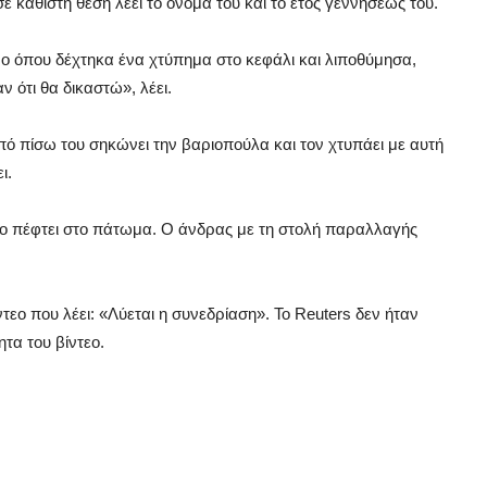
ε καθιστή θέση λέει το όνομά του και το έτος γεννήσεώς του.
ο όπου δέχτηκα ένα χτύπημα στο κεφάλι και λιποθύμησα,
 ότι θα δικαστώ», λέει.
ό πίσω του σηκώνει την βαριοπούλα και τον χτυπάει με αυτή
ι.
νκο πέφτει στο πάτωμα. Ο άνδρας με τη στολή παραλλαγής
ντεο που λέει: «Λύεται η συνεδρίαση». Το Reuters δεν ήταν
τα του βίντεο.