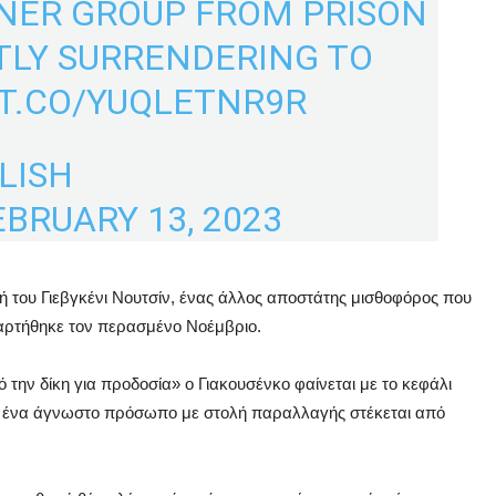
NER GROUP FROM PRISON
TLY SURRENDERING TO
/T.CO/YUQLETNR9R
LISH
EBRUARY 13, 2023
τή του Γιεβγκένι Νουτσίν, ένας άλλος αποστάτης μισθοφόρος που
αναρτήθηκε τον περασμένο Νοέμβριο.
πό την δίκη για προδοσία» ο Γιακουσένκο φαίνεται με το κεφάλι
νώ ένα άγνωστο πρόσωπο με στολή παραλλαγής στέκεται από