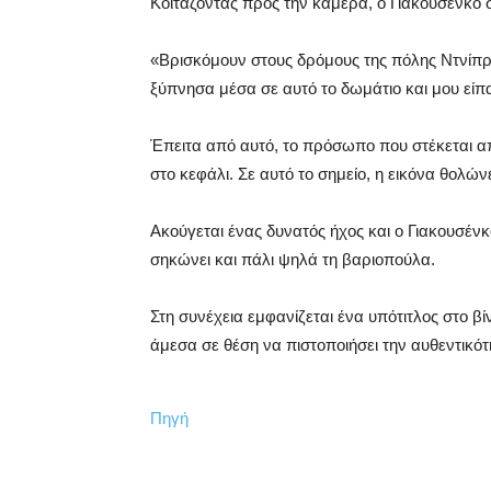
Κοιτάζοντας προς την κάμερα, ο Γιακουσένκο σ
«Βρισκόμουν στους δρόμους της πόλης Ντνίπρ
ξύπνησα μέσα σε αυτό το δωμάτιο και μου είπαν
Έπειτα από αυτό, το πρόσωπο που στέκεται απ
στο κεφάλι. Σε αυτό το σημείο, η εικόνα θολώνε
Ακούγεται ένας δυνατός ήχος και ο Γιακουσέ
σηκώνει και πάλι ψηλά τη βαριοπούλα.
Στη συνέχεια εμφανίζεται ένα υπότιτλος στο βί
άμεσα σε θέση να πιστοποιήσει την αυθεντικότη
Πηγή