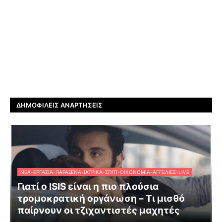
ΔΗΜΟΦΙΛΕΊΣ ΑΝΑΡΤΉΣΕΙΣ
ΝΈΑ-ΕΡΓΑΣΊΑ-ΠΑΡΆΞΕΝΑ-ΙΑΤΡΙΚΆ-ΣΠΊΤΙ-ΟΙΚΟΝΟΜΊΑ-ΑΓΓΕΛΊΕΣ-LIVE
Γιατί ο ISIS είναι η πιο πλούσια
τρομοκρατική οργάνωση – Τι μισθό
παίρνουν οι τζιχαντιστές μαχητές