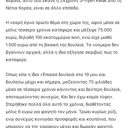
Βέβαια, αυτό που έκανε η 24χρονη Ji-hyen Kwak από τη
Νότια Κορέα, είναι σε άλλο επίπεδο.
Η νεαρή έγινε πρώτο θέμα στη χώρα της, αφού μέσα σε
μόλις τέσσερα χρόνια κατάφερε και μάζεψε 75.000
ευρώ, δηλαδή 100 εκατομμύρια won, ενώ είχε μισθό
1.500 ευρώ από τη βασική της δουλειά. Τα νούμερα δεν
βγαίνουν αρχικά, αλλά η ίδια εξήγησε ακριβώς πως το
κατάφερε.
Όπως είπε η ίδια «Έπιασα δουλειά στα 19 μου και
δουλεύω μέχρι και σήμερα, μαζεύοντας 75 χιλιάδες
μέσα σε τέσσερα χρόνια κάνοντας και δεύτερη δουλειά,
αποταμιεύοντας συνεχώς. Και δεν έχω καμία τύψη».
Στερήθηκε πολλά όλα αυτά τα χρόνια, διαθέτοντας
μόλις 6 ευρώ για φαγητό τον μήνα. Τρώει κυρίως ρύζι,
ενώ συνεχώς κυνηγάει προσφορές και κουπόνια, που
μπορούν να της χαρίσουν μέχρι και δωρεάν φαγητό.