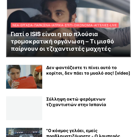
ΝΈΑ-ΕΡΓΑΣΊΑ-ΠΑΡΆΞΕΝΑ-ΙΑΤΡΙΚΆ-ΣΠΊΤΙ-ΟΙΚΟΝΟΜΊΑ-ΑΓΓΕΛΊΕΣ-LIVE
Γιατί ο ISIS είναι η πιο πλούσια
τρομοκρατική οργάνωση – Τι μισθό
παίρνουν οι τζιχαντιστές μαχητές
Δεν φαντάζεστε τι πίνει αυτό το
κορίτσι, δεν πάει το μυαλό σας! [video]
Σύλληψη οκτώ φερόμενων
τζιχαντιστών στην Ισπανία
"Ο κόσμος γελάει, εμείς
προβληματιζόμαστε - Ο λαμπερός